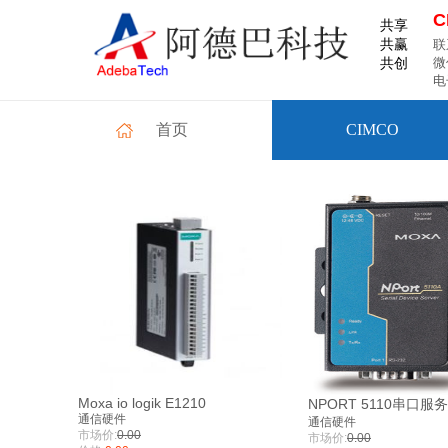
共享
共赢
联
微
共创
电
首页
CIMCO
Moxa io logik E1210
NPORT 5110串口服
通信硬件
通信硬件
市场价:
0.00
市场价:
0.00