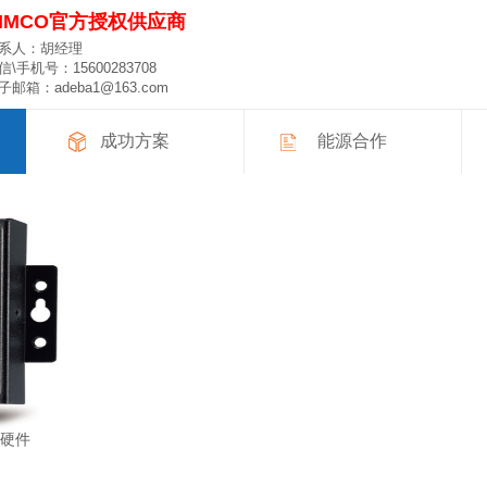
CIMCO官方授权供应商
系人：
胡经理
信\手机号：15600283708
子邮箱：adeba1@163.com
成功方案
能源合作
务硬件