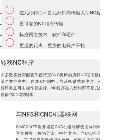
在几秒钟而不是几分钟内传输大型NC程序
更可靠的NC程序传输
标准网络技术，软件和硬件
更远的距离，更少的电噪声干扰
转移NC程序
大多数实施都配置为使特定CNC机床的所有NC程序都位于PC上的
某个文件夹中。
在CNC控制中，当从PC请求程序时，列出所有NC
程序并且可由操作员选择。
NC程序在几秒钟而不是几分钟内从PC
传输到CNC控制器。
与NFS和CNC机器联网
CIMCO NFS服务器使CNC机器能够使用标准网络访问服务器上共
享文件夹（称为导出）中的文件。
当CNC机器连接到NFS服务器
时，它必须指定要使用的导出。
如果在用户可配置的设置中允许，